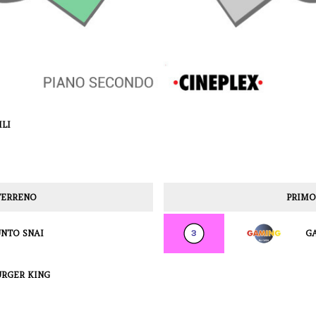
ILI
TERRENO
PRIMO
NTO SNAI
G
RGER KING