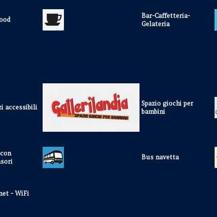
Bar-Caffetteria-
food
Gelateria
Spazio giochi per
zi accessibili
bambini
 con
Bus navetta
sori
net - WiFi